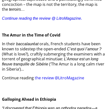
concoction – the map is not the territory, the map is
the
terroirs…
Continue reading the review @ LitroMagazine.
The Amur
in the
Time of Covid
In their
orals, French students have been
baccalauréat
known to sidestep the open-ended
C’est quoi l’amour ?
(What is love?), craftily submerging the examiners with a
torrent of geographical minutiae:
L’Amour est un long
(‘The Amur is a long calm river
fleuve tranquille de Sibérie
in Siberia’)…
Continue reading
the review @LitroMagazine
Galloping Ahead in Ethiopia
“I discovered that Ethiopia was an orthodox paradox—a