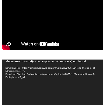
Video
Media error: Format(s) not supported or source(s) not found
Player
Download File: https://uthiopia.com/wp-content/uploads/2025/11/Read-the-Book-of-
Ethiopia.mp4?_=2
Download File: http://uthiopia.com/wp-content/uploads/2025/11/Read-the-Book-of-
Ethiopia.mp4?_=2