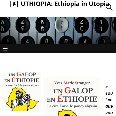
|ዩ| UTHIOPIA: Ethiopia in Utopia
«
Tou
t ce
que
vou