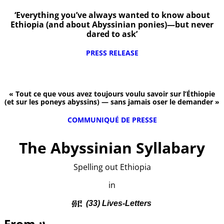
‘Everything you’ve always wanted to know about
Ethiopia (and about Abyssinian ponies)—but never
dared to ask’
PRESS RELEASE
« Tout ce que vous avez toujours voulu savoir sur l’Éthiopie
(et sur les poneys abyssins) — sans jamais oser le demander »
COMMUNIQUÉ DE PRESSE
The Abyssinian Syllabary
Spelling out Ethiopia
in
፴፫
(33) Lives-Letters
From ሀ…