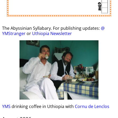
The Abyssinian Syllabary. For publishing updates:
@
YMStranger
or
Uthiopia Newsletter
YMS
drinking coffee in Uthiopia with
Cornu de Lenclos