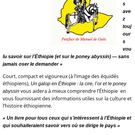
s
ave
z
touj
our
s
vou
lu savoir sur l’Éthiopie (et sur le poney abyssin) — sans
jamais oser le demander »
Court, compact et vigoureux (à l’image des équidés
éthiopiens),
Un galop en Éthiopie : la cire, l’or et le poney
vous aidera à mieux comprendre l’Éthiopie en
abyssin
vous fournissant des informations utiles sur la culture et
l’histoire éthiopienne.
« Un livre pour tous ceux qui s’intéressent à l’Éthiopie et
qui souhaiteraient savoir vers où se dirige le pays »