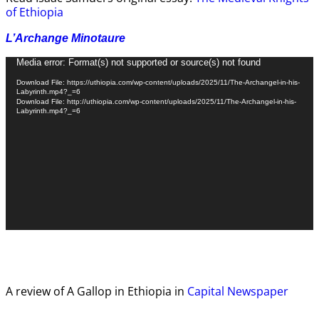
of Ethiopia
L’Archange Minotaure
Video
Media error: Format(s) not supported or source(s) not found
Player
Download File: https://uthiopia.com/wp-content/uploads/2025/11/The-Archangel-in-his-
Labyrinth.mp4?_=6
Download File: http://uthiopia.com/wp-content/uploads/2025/11/The-Archangel-in-his-
Labyrinth.mp4?_=6
A review of A Gallop in Ethiopia in
Capital Newspaper