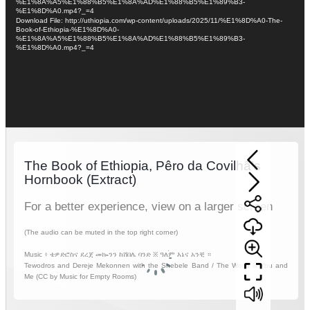
%E1%8A%A5%E1%88%B5%E1%8A%AD%E1%88%B5%E1%89%B3-
%E1%8D%A0.mp4?_=4
Download File: http://uthiopia.com/wp-content/uploads/2025/11/%E1%8D%A0-The-
Book-of-Ethiopia-%E1%8D%A0-
%E1%8A%A5%E1%88%B5%E1%8A%AD%E1%88%B5%E1%89%B3-
%E1%8D%A0.mp4?_=4