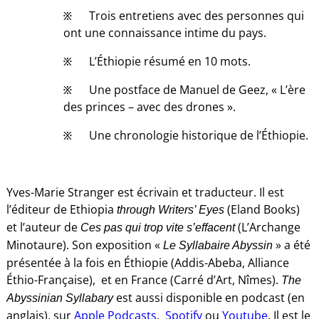
፠ Trois entretiens avec des personnes qui
ont une connaissance intime du pays.
፠ L’Éthiopie résumé en 10 mots.
፠ Une postface de Manuel de Geez, « L’ère
des princes – avec des drones ».
፠ Une chronologie historique de l’Éthiopie.
Yves-Marie Stranger est écrivain et traducteur. Il est
l’éditeur de Ethiopia
(Eland Books)
through Writers’ Eyes
et l’auteur de
(L’Archange
Ces pas qui trop vite s’effacent
Minotaure). Son exposition «
» a été
Le Syllabaire Abyssin
présentée à la fois en Éthiopie (Addis-Abeba, Alliance
Éthio-Française), et en France (Carré d’Art, Nîmes).
The
est aussi disponible en podcast (en
Abyssinian Syllabary
anglais), sur
Apple Podcasts
,
Spotify
ou
Youtube
. Il est le