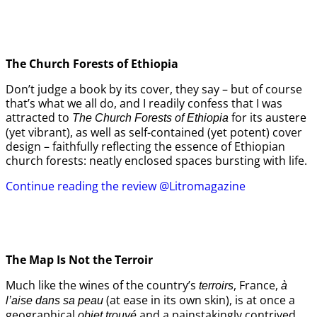
The Church Forests of Ethiopia
Don’t judge a book by its cover, they say – but of course
that’s what we all do, and I readily confess that I was
attracted to
for its austere
The Church Forests of Ethiopia
(yet vibrant), as well as self-contained (yet potent) cover
design – faithfully reflecting the essence of Ethiopian
church forests: neatly enclosed spaces bursting with life.
Continue reading the review @Litromagazine
The Map Is Not the Terroir
Much like the wines of the country’s
, France,
terroirs
à
(at ease in its own skin), is at once a
l’aise dans sa peau
geographical
and a painstakingly contrived
objet trouvé