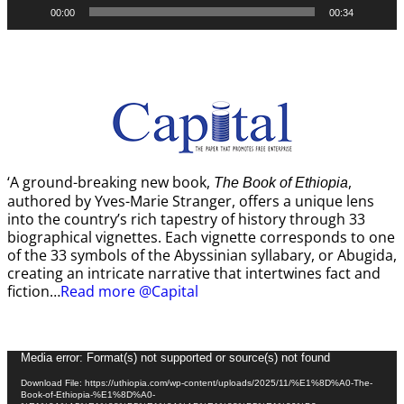
00:00
00:34
‘A ground-breaking new book,
,
The Book of Ethiopia
authored by Yves-Marie Stranger, offers a unique lens
into the country’s rich tapestry of history through 33
biographical vignettes. Each vignette corresponds to one
of the 33 symbols of the Abyssinian syllabary, or Abugida,
creating an intricate narrative that intertwines fact and
fiction…
Read more @Capital
Video
Media error: Format(s) not supported or source(s) not found
Player
Download File: https://uthiopia.com/wp-content/uploads/2025/11/%E1%8D%A0-The-
Book-of-Ethiopia-%E1%8D%A0-