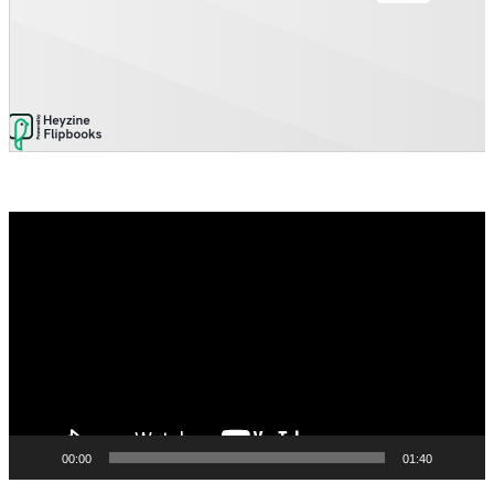
Video
Player
00:00
01:40